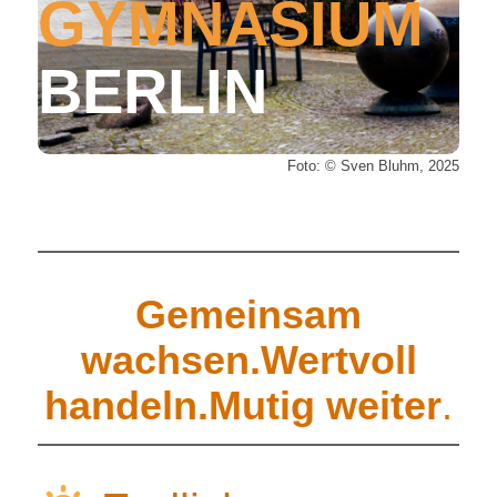
GYMNASIUM
BERLIN
Foto: ©️ Sven Bluhm, 2025
Gemeinsam
wachsen.Wertvoll
handeln.Mutig weiter
.