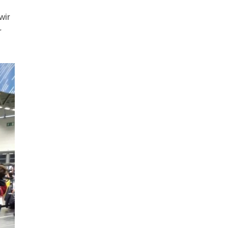
wir
r