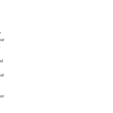
e
war
n
nd
al
wir