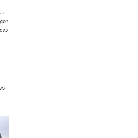
se
egen
 das
das