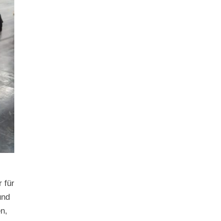
 für
und
n,