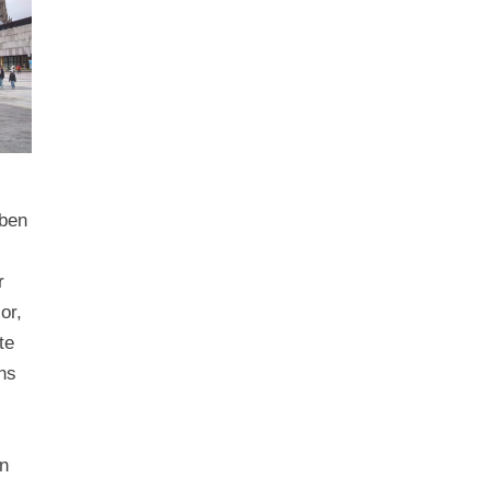
aben
r
or,
te
uns
n