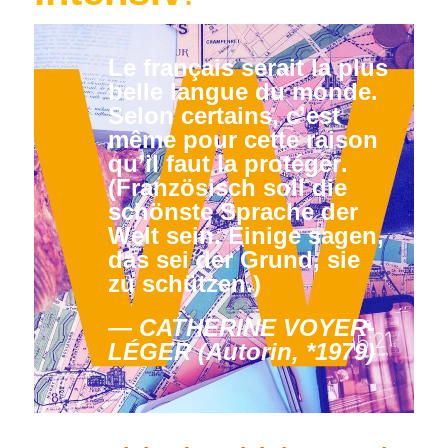
Le français serait la plus
belle langue du monde.
Selon certains, c’est
même pour cette raison
qu’il faut la protéger
.
(Französisch soll die
schönste Sprache der
Welt sein. Einige sagen,
das sei der Grund, sie
zu schützen.)
CATHERINE VOYER-
LÉGER
(Autorin, *1979)