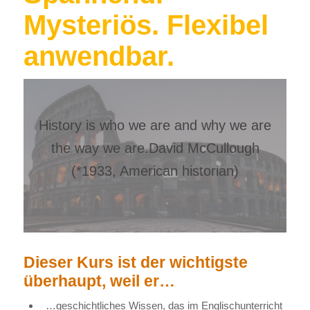
Mysteriös. Flexibel
anwendbar.
History is who we are and why we are
the way we are.David McCullough
(*1933, American historian)
Dieser Kurs ist der wichtigste
überhaupt, weil er…
…geschichtliches Wissen, das im Englischunterricht