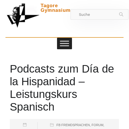
Tagore
Gymnasium
Zwischen
Podcasts zum Día de
la Hispanidad –
Leistungskurs
Spanisch
FB FREMDSPRACHEN
,
FORUM
,