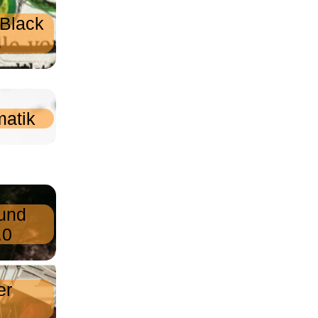
 Black
s
matik
und
.0
er