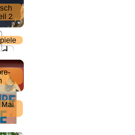
usch
il 2
piele
re-
m
 Mai