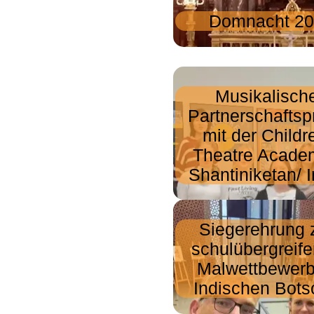
Domnacht 2
Musikalisch
Partnerschaftsp
mit der Childr
Theatre Acade
Shantiniketan/ 
Siegerehrung
schulübergreif
Malwettbewerb
Indischen Bots