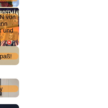
N von
ann
x und
paß!
y