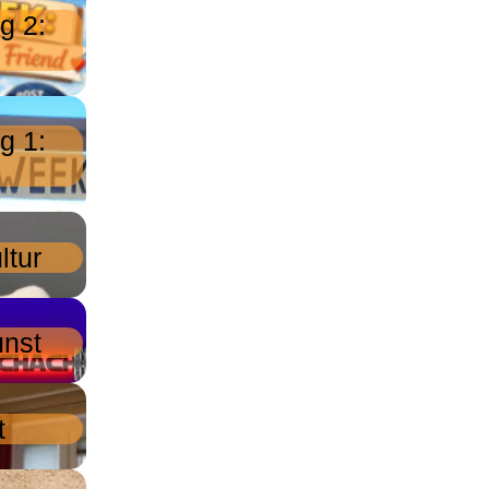
g 2:
g 1:
ltur
unst
t