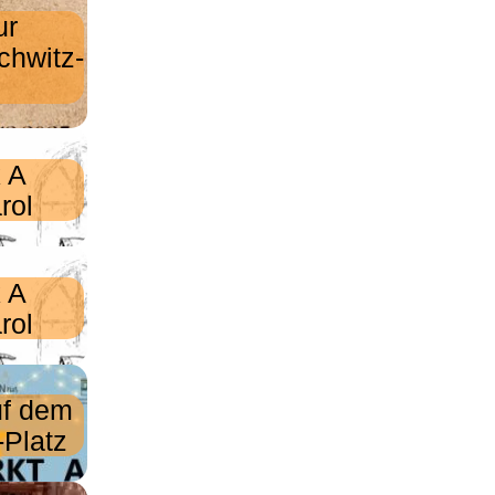
ur
chwitz-
 A
rol
 A
rol
uf dem
Platz