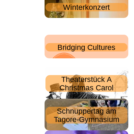
Winterkonzert
Bridging Cultures
Theaterstück A
Christmas Carol
Schnuppertag am
Tagore-Gymnasium