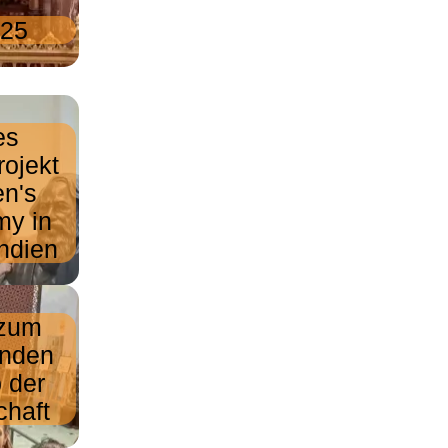
025
es
rojekt
en's
my in
Indien
 zum
enden
 der
chaft