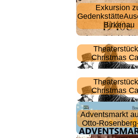
Exkursion z
GedenkstätteAus
Birkenau
Theaterstück
Christmas Ca
Theaterstück
Christmas Ca
Adventsmarkt a
Otto-Rosenberg-