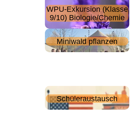
WPU-Exkursion (Klasse
9/10) Biologie/Chemie
Miniwald pflanzen
Schüleraustausch