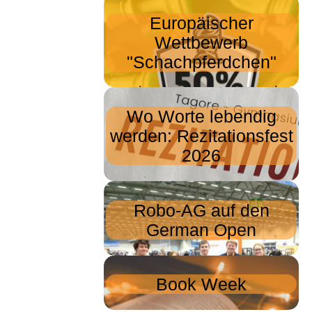
Europäischer
Wettbewerb
"Schachpferdchen"
Wo Worte lebendig
werden: Rezitationsfest
2026
Robo-AG auf den
German Open
Book Week