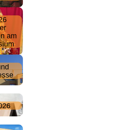
26
er
ien am
sium
und
esse
026