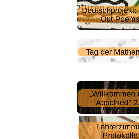
Deutschprojekt:
Out Poem
Tag der Mathe
„Willkommen 
Abschied" 2
Lehrerzimm
Protokolle